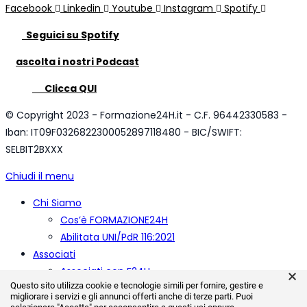
Facebook
Linkedin
Youtube
Instagram
Spotify
Seguici su Spotify
ascolta i nostri Podcast
Clicca QUI
© Copyright 2023 - Formazione24H.it - C.F. 96442330583 -
Iban: IT09F0326822300052897118480 - BIC/SWIFT:
SELBIT2BXXX
Chiudi il menu
Chi Siamo
Cos’è FORMAZIONE24H
Abilitata UNI/PdR 116:2021
Associati
Associati con F24H
×
Questo sito utilizza cookie e tecnologie simili per fornire, gestire e
Rinnova
migliorare i servizi e gli annunci offerti anche di terze parti. Puoi
Professionisti