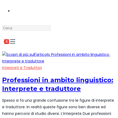
ATTIVA/DISATTIVA
Press
LA
Escape
to
0
close
RICERCA
the
search
panel.
Interpreti e Traduttori
SUL
Professioni in ambito linguistico:
Interprete e traduttore
SITO
Spesso si fa una grande confusione tra le figure di interprete
e traduttore. In realtà queste figure sono ben diverse ed
WEB
hanno percorsi di studio diversi. L’interprete Due professioni