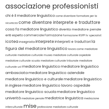
associazione professionisti
chi è il mediatore linguistico
come diventare formatore per la
come diventare interprete e traduttore
sicurezza
cosa fa mediatore linguistico
diventa mediatore penale
enti
esperto commerciale
Formazione
Formazione RSPP
hr specialist
icotea
la
interprete
interpreti e traduttori
insegnista
figura del mediatore linguistico
lavoro come mediatore
culturale
mediatore culturale museo
mediatore culturale ospedale
mediatore culturale scuola
mediatore culturale tribunale
mediatore
mediatore linguistico
mediatore linguistico
culturale usl
ambasciata
mediatore linguistico aziendale
mediatore linguistico e culturale
mediatore linguistico
in inglese
mediatore linguistico lavoro ospedale
mediatore linguistico scuola
mediatore linguistico
univerità
mediatrice linguistica
mediatore penale
mediazione
mise
interculturale
professione mediatore culturale