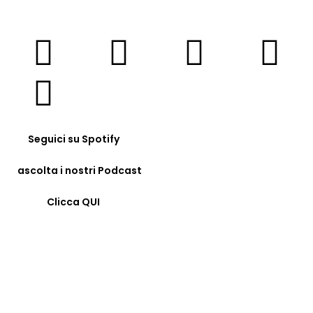
Seguici su Spotify
ascolta i nostri Podcast
Clicca QUI
© COPYRIGHT 2023 - FORMAZIONE24H.IT - C.F.
96442330583 - IBAN: IT09F0326822300052897118480 -