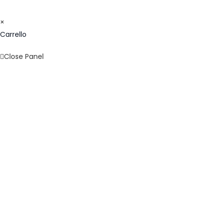
BIC/SWIFT: SELBIT2BXXX
×
Carrello
Close Panel