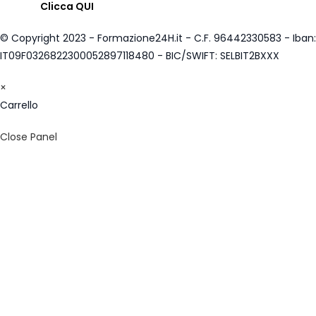
Clicca QUI
© Copyright 2023 - Formazione24H.it - C.F. 96442330583 - Iban:
IT09F0326822300052897118480 - BIC/SWIFT: SELBIT2BXXX
×
Carrello
Close Panel