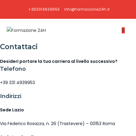
Salta
+393314939953
info@formazione24h.it
al
contenuto
0
Contattaci
Desideri portare la tua carriera al livello successivo?
Telefono
+39 331 4939953
Indirizzi
Sede Lazio
Via Federico Rosazza, n. 26 (Trastevere) – 00153 Roma