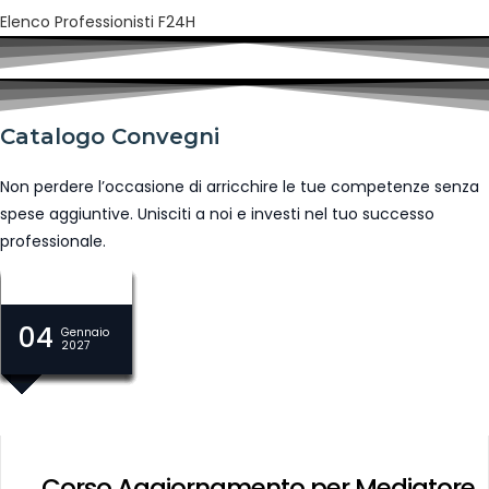
Elenco Professionisti F24H
Catalogo Convegni
Non perdere l’occasione di arricchire le tue competenze senza
spese aggiuntive. Unisciti a noi e investi nel tuo successo
professionale.
04
04
04
04
04
04
04
04
04
04
04
04
Gennaio
Gennaio
Gennaio
Gennaio
Gennaio
Gennaio
Gennaio
Gennaio
Gennaio
Gennaio
Gennaio
Gennaio
2027
2027
2027
2027
2027
2027
2027
2027
2027
2027
2027
2027
Corso Aggiornamento per Mediatore