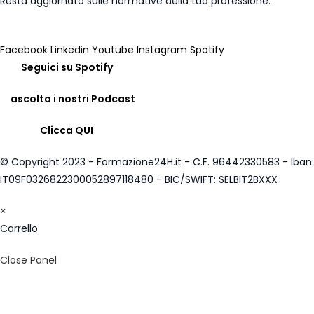
Resta aggiornato sulle normative della tua professione.
Iscriviti Newsletter
Facebook
Linkedin
Youtube
Instagram
Spotify
Seguici su Spotify
ascolta i nostri Podcast
Clicca QUI
© Copyright 2023 - Formazione24H.it - C.F. 96442330583 - Iban:
IT09F0326822300052897118480 - BIC/SWIFT: SELBIT2BXXX
×
Carrello
Close Panel