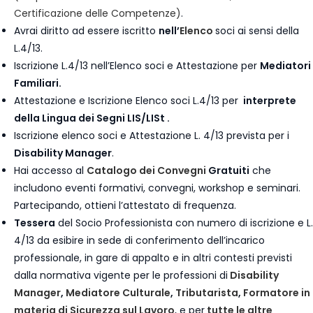
Certificazione delle Competenze)
.
Avrai diritto ad essere iscritto
nell’
Elenco
soci ai sensi della
L.4/13.
Iscrizione L.4/13 nell’Elenco soci e Attestazione per
Mediatori
Familiari.
Attestazione e Iscrizione Elenco soci L.4/13 per
interprete
della Lingua dei Segni LIS/LISt .
Iscrizione elenco soci e Attestazione L. 4/13 prevista per i
Disability Manager
.
Hai accesso al
Catalogo dei Convegni
Gratuiti
che
includono eventi formativi, convegni, workshop e seminari.
Partecipando, ottieni l’attestato di frequenza.
Tessera
del Socio Professionista con numero di iscrizione e L.
4/13 da esibire in sede di conferimento dell’incarico
professionale, in gare di appalto e in altri contesti previsti
dalla normativa vigente per le professioni di
Disability
Manager
,
Mediatore Culturale
,
Tributarista
,
Formatore in
materia di Sicurezza sul Lavoro
, e per
tutte le altre