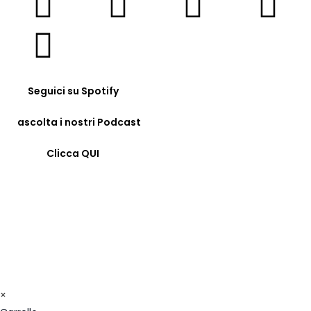
Seguici su Spotify
ascolta i nostri Podcast
Clicca QUI
© COPYRIGHT 2023 - FORMAZIONE24H.IT - C.F.
96442330583 - IBAN: IT09F0326822300052897118480 -
BIC/SWIFT: SELBIT2BXXX
×