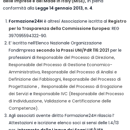
delle Imprese e del Made in Italy (MISE)
,
in piena
conformità alla
Legge 14 gennaio 2013, n. 4
.
Formazione24H
è altresì Associazione iscritta al
Registro
per la Trasparenza della Commissione Europea
: REG
397095594322-90.
E’ iscritta nell’Elenco Nazionale Organizzazione
Fondimpresa
secondo la Prassi UNI/PdR 116:2021
per le
professioni di
Responsabile del Processo di Direzione
,
Responsabile del Processo di Gestione Economico-
Amministrativa
,
Responsabile del Processo di Analisi e
Definizione dei Fabbisogni
,
Responsabile del Processo di
Progettazione
,
Responsabile del Processo di Erogazione
dei Servizi
e
Responsabile IVC (Responsabile del Processo
di Individuazione, Validazione e Certificazione delle
Competenze)
.
Agli associati avente diritto Formazione24H rilascia l’
Attestazioni e iscrizione elenco soci ai sensi delle l.4/13