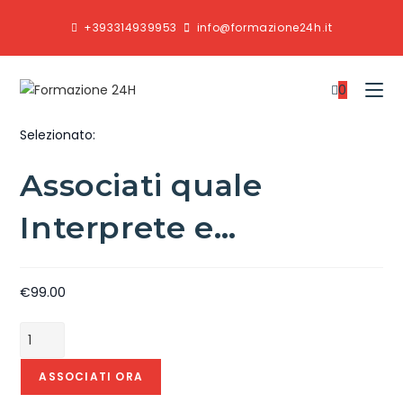
+393314939953
info@formazione24h.it
0
Selezionato:
Associati quale
Interprete e…
€
99.00
ASSOCIATI ORA