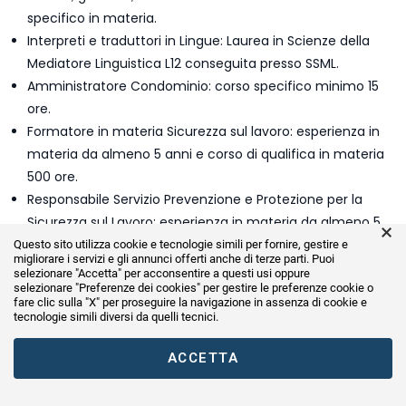
specifico in materia.
Interpreti e traduttori in Lingue: Laurea in Scienze della
Mediatore Linguistica L12 conseguita presso SSML.
Amministratore Condominio: corso specifico minimo 15
ore.
Formatore in materia Sicurezza sul lavoro: esperienza in
materia da almeno 5 anni e corso di qualifica in materia
500 ore.
Responsabile Servizio Prevenzione e Protezione per la
Sicurezza sul Lavoro: esperienza in materia da almeno 5
×
anni e corso specifico in materia.
Questo sito utilizza cookie e tecnologie simili per fornire, gestire e
migliorare i servizi e gli annunci offerti anche di terze parti. Puoi
Addetto al Servizio Prevenzione e Protezione per la
selezionare "Accetta" per acconsentire a questi usi oppure
selezionare
Sicurezza sul Lavoro: esperienza in materia da almeno 5
"Preferenze dei cookies"
per gestire le preferenze cookie o
fare clic sulla "X" per proseguire la navigazione in assenza di cookie e
anni e corso specifico in materia.
tecnologie simili diversi da quelli tecnici.
Esperto commerciale import-export: corso di formazione
in materia di 1500 ore.
ACCETTA
HR Specialist (Direttore Risorse Umane): laurea giuridica,;
economica; scientifica e corso di formazione specifico in