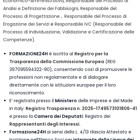
Economico-Amministrativa
,
Responsabile del Processo di
Analisi e Definizione dei Fabbisogni
,
Responsabile del
Processo di Progettazione
,
Responsabile del Processo di
Erogazione dei Servizi
e
Responsabile IVC (Responsabile del
Processo di Individuazione, Validazione e Certificazione delle
Competenze)
.
FORMAZIONE24H
è iscritta al
Registro per la
Trasparenza della Commissione Europea
(REG
397095594322-90), consentendo così di promuovere le
professioni non regolamentate e di dialogare
direttamente con le istituzioni europee per il loro
riconoscimento.
E’ registrata presso il
Ministero
delle Imprese e del Made
in Italy:
Registro Trasparenza n. 2025-1749573101806-41
e presso la
Camera dei Deputati
: Registro dei
Rappresentanti degli Interessi.
Formazione24H
ai sensi della L. 4/13 rilascia Attestato e
Iscrizione nell’Elenco Soci per
interprete della Lingua dei