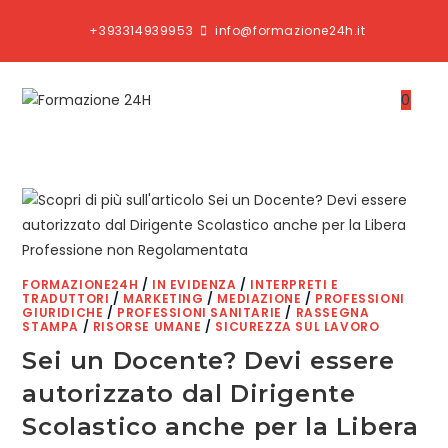
+393314939953
info@formazione24h.it
0
FORMAZIONE24H
/
IN EVIDENZA
/
INTERPRETI E
TRADUTTORI
/
MARKETING
/
MEDIAZIONE
/
PROFESSIONI
GIURIDICHE
/
PROFESSIONI SANITARIE
/
RASSEGNA
STAMPA
/
RISORSE UMANE
/
SICUREZZA SUL LAVORO
Sei un Docente? Devi essere
autorizzato dal Dirigente
Scolastico anche per la Libera