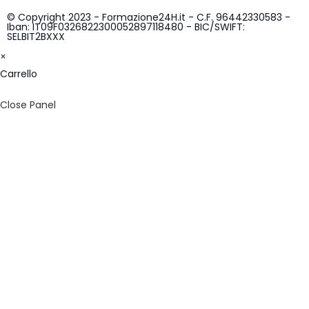
© Copyright 2023 - Formazione24H.it - C.F. 96442330583 -
Iban: IT09F0326822300052897118480 - BIC/SWIFT:
SELBIT2BXXX
×
Carrello
Close Panel