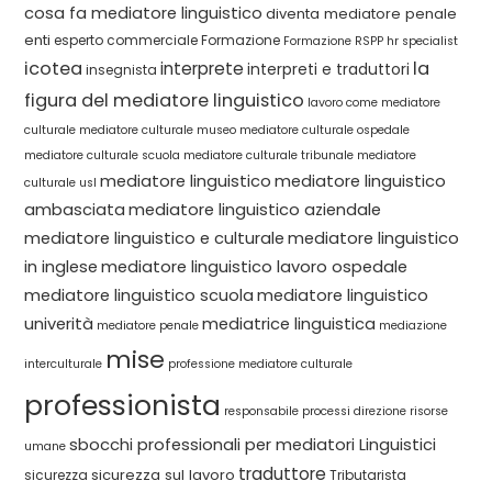
cosa fa mediatore linguistico
diventa mediatore penale
enti
esperto commerciale
Formazione
Formazione RSPP
hr specialist
icotea
la
interprete
interpreti e traduttori
insegnista
figura del mediatore linguistico
lavoro come mediatore
culturale
mediatore culturale museo
mediatore culturale ospedale
mediatore culturale scuola
mediatore culturale tribunale
mediatore
mediatore linguistico
mediatore linguistico
culturale usl
ambasciata
mediatore linguistico aziendale
mediatore linguistico e culturale
mediatore linguistico
in inglese
mediatore linguistico lavoro ospedale
mediatore linguistico scuola
mediatore linguistico
univerità
mediatrice linguistica
mediatore penale
mediazione
mise
interculturale
professione mediatore culturale
professionista
responsabile processi direzione
risorse
sbocchi professionali per mediatori Linguistici
umane
traduttore
sicurezza sul lavoro
sicurezza
Tributarista