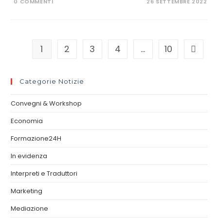
0 COMMENTI
26 SETTEMBRE 2022
1
2
3
4
…
10
Categorie Notizie
Convegni & Workshop
Economia
Formazione24H
In evidenza
Interpreti e Traduttori
Marketing
Mediazione