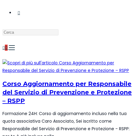
ATTIVA/DISATTIVA
Press
LA
Escape
to
0
close
RICERCA
the
search
panel.
SUL
Corso Aggiornamento per Responsabile
del Servizio di Prevenzione e Protezione
– RSPP
SITO
Formazione 24H: Corso di aggiornamento incluso nella tua
quota associativa Caro Associato, Sei iscritto come
WEB
Responsabile del Servizio di Prevenzione e Protezione - RSPP: