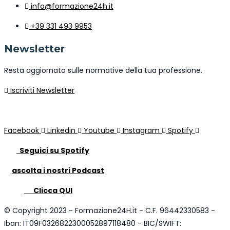
info@formazione24h.it
+39 331 493 9953
Newsletter
Resta aggiornato sulle normative della tua professione.
Iscriviti Newsletter
Facebook
Linkedin
Youtube
Instagram
Spotify
Seguici su Spotify
ascolta i nostri Podcast
Clicca QUI
© Copyright 2023 - Formazione24H.it - C.F. 96442330583 -
Iban: IT09F0326822300052897118480 - BIC/SWIFT: