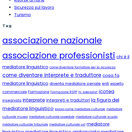
Risorse umane
Sicurezza sul lavoro
Turismo
Tag
associazione nazionale
associazione professionisti
chi è il
mediatore linguistico
come diventare formatore per la sicurezza
come diventare interprete e traduttore
cosa fa
mediatore linguistico
diventa mediatore penale
enti
esperto
icotea
commerciale
Formazione
Formazione RSPP
hr specialist
la figura del
interprete
interpreti e traduttori
insegnista
mediatore linguistico
lavoro come mediatore culturale
mediatore
culturale museo
mediatore culturale ospedale
mediatore culturale scuola
mediatore
mediatore culturale tribunale
mediatore culturale usl
linguistico
mediatore linguistico ambasciata
mediatore