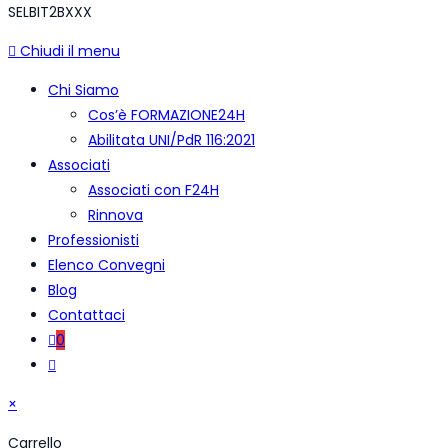
SELBIT2BXXX
Chiudi il menu
Chi Siamo
Cos’è FORMAZIONE24H
Abilitata UNI/PdR 116:2021
Associati
Associati con F24H
Rinnova
Professionisti
Elenco Convegni
Blog
Contattaci
0
Attiva/disattiva
la
×
ricerca
sul
Carrello