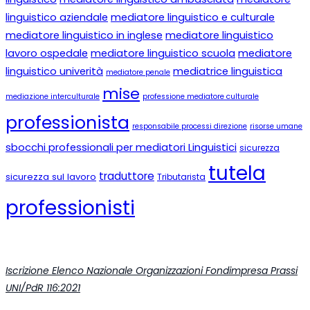
linguistico aziendale
mediatore linguistico e culturale
mediatore linguistico in inglese
mediatore linguistico
lavoro ospedale
mediatore linguistico scuola
mediatore
linguistico univerità
mediatrice linguistica
mediatore penale
mise
mediazione interculturale
professione mediatore culturale
professionista
responsabile processi direzione
risorse umane
sbocchi professionali per mediatori Linguistici
sicurezza
tutela
traduttore
sicurezza sul lavoro
Tributarista
professionisti
Iscrizione Elenco Nazionale Organizzazioni Fondimpresa Prassi
UNI/PdR 116:2021