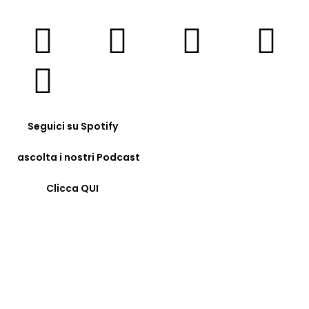
Seguici su Spotify
ascolta i nostri Podcast
Clicca QUI
© COPYRIGHT 2023 - FORMAZIONE24H.IT - C.F.
96442330583 - IBAN: IT09F0326822300052897118480 -
BIC/SWIFT: SELBIT2BXXX