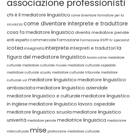
associazione professionisti
chi è il mediatore linguistico
come diventare formatore per la
come diventare interprete e traduttore
sicurezza
cosa fa mediatore linguistico
diventa mediatore penale
enti
esperto commerciale
Formazione
Formazione RSPP
hr specialist
icotea
la
interprete
interpreti e traduttori
insegnista
figura del mediatore linguistico
lavoro come mediatore
culturale
mediatore culturale museo
mediatore culturale ospedale
mediatore culturale scuola
mediatore culturale tribunale
mediatore
mediatore linguistico
mediatore linguistico
culturale usl
ambasciata
mediatore linguistico aziendale
mediatore linguistico e culturale
mediatore linguistico
in inglese
mediatore linguistico lavoro ospedale
mediatore linguistico scuola
mediatore linguistico
univerità
mediatrice linguistica
mediatore penale
mediazione
mise
interculturale
professione mediatore culturale