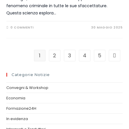
fenomeno criminale in tutte le sue sfaccettature.
Questa scienza esplora…
0 COMMENTI
30 MAGGIO 2025
1
2
3
4
5
Categorie Notizie
Convegni & Workshop
Economia
Formazione24H
In evidenza