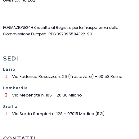
UNI/PdR 116:2021
FORMAZIONE24H è iscritta al Registro per la Trasparenza della
Commissione Europea: REG 397095594322-90
SEDI
Lazio
Via Federico Rosazza, n. 26 (Trastevere) – 00153 Roma
Lombardia
Via Mecenate n. 105 – 20138 Milano
Sicilia
Via Sorda Sampieri n. 128 – 97015 Modica (RG)
CONTATTI