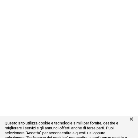
×
Questo sito utilizza cookie e tecnologie simili per fornire, gestire e
migliorare i servizi e gli annunci offerti anche di terze parti. Puoi
selezionare "Accetta" per acconsentire a questi usi oppure
selezionare
"Preferenze dei cookies"
per gestire le preferenze cookie o