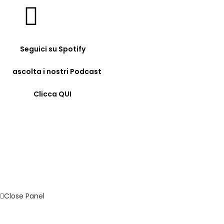
Seguici su Spotify
ascolta i nostri Podcast
Clicca QUI
© COPYRIGHT 2023 - FORMAZIONE24H.IT - C.F.
96442330583 - IBAN: IT09F0326822300052897118480 -
BIC/SWIFT: SELBIT2BXXX
Close Panel