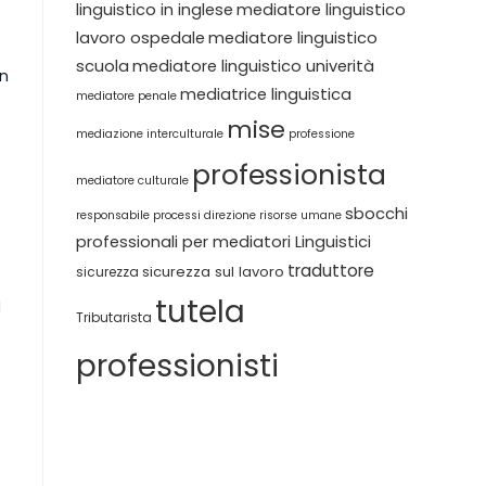
linguistico in inglese
mediatore linguistico
lavoro ospedale
mediatore linguistico
scuola
mediatore linguistico univerità
on
mediatrice linguistica
mediatore penale
mise
mediazione interculturale
professione
professionista
mediatore culturale
sbocchi
responsabile processi direzione
risorse umane
professionali per mediatori Linguistici
traduttore
sicurezza sul lavoro
sicurezza
tutela
d
Tributarista
professionisti