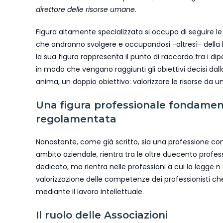
direttore delle risorse umane
.
Figura altamente specializzata si occupa di seguire le 
che andranno svolgere e occupandosi -altresì- della l
la sua figura rappresenta il punto di raccordo tra i d
in modo che vengano raggiunti gli obiettivi decisi dal
anima, un doppio obiettivo: valorizzare le risorse da un l
Una figura professionale fondament
regolamentata
Nonostante, come già scritto, sia una professione con 
ambito aziendale, rientra tra le oltre duecento profes
dedicato, ma rientra nelle professioni a cui la legge n
valorizzazione delle competenze dei professionisti c
mediante il lavoro intellettuale.
Il ruolo delle Associazioni