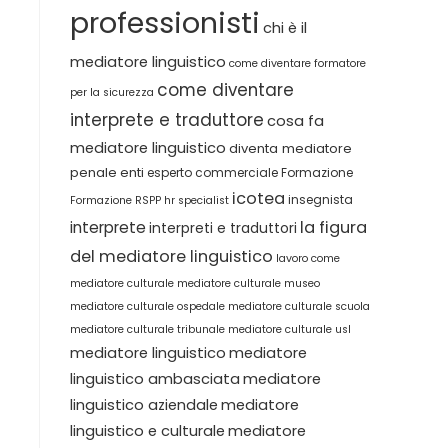
professionisti
chi è il
mediatore linguistico
come diventare formatore
come diventare
per la sicurezza
interprete e traduttore
cosa fa
mediatore linguistico
diventa mediatore
penale
enti
esperto commerciale
Formazione
icotea
insegnista
Formazione RSPP
hr specialist
la figura
interprete
interpreti e traduttori
del mediatore linguistico
lavoro come
mediatore culturale
mediatore culturale museo
mediatore culturale ospedale
mediatore culturale scuola
mediatore culturale tribunale
mediatore culturale usl
mediatore linguistico
mediatore
linguistico ambasciata
mediatore
linguistico aziendale
mediatore
linguistico e culturale
mediatore