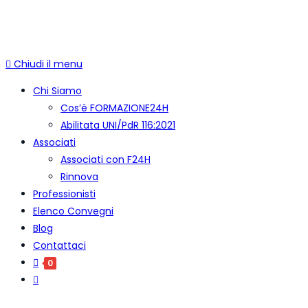
© COPYRIGHT 2023 - FORMAZIONE24H.IT - C.F.
96442330583 - IBAN: IT09F0326822300052897118480 -
BIC/SWIFT: SELBIT2BXXX
Chiudi il menu
Chi Siamo
Cos’è FORMAZIONE24H
Abilitata UNI/PdR 116:2021
Associati
Associati con F24H
Rinnova
Professionisti
Elenco Convegni
Blog
Contattaci
0