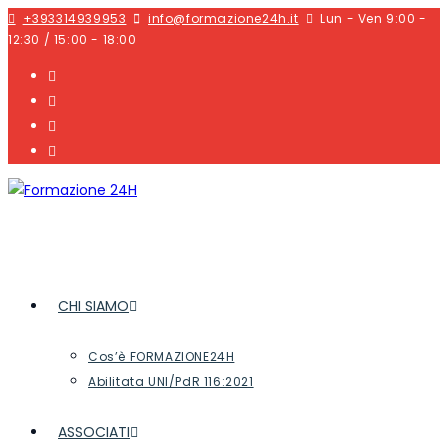
+393314939953
info@formazione24h.it
Lun - Ven 9:00 -
12:30 / 15:00 - 18:00
CHI SIAMO
Cos’è FORMAZIONE24H
Abilitata UNI/PdR 116:2021
ASSOCIATI