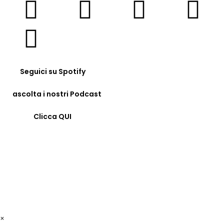
Seguici su Spotify
ascolta i nostri Podcast
Clicca QUI
© COPYRIGHT 2023 - FORMAZIONE24H.IT - C.F.
96442330583 - IBAN: IT09F0326822300052897118480 -
BIC/SWIFT: SELBIT2BXXX
×