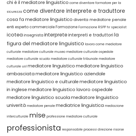
chi è il mediatore linguistico
come diventare formatore per la
come diventare interprete e traduttore
sicurezza
cosa fa mediatore linguistico
diventa mediatore penale
enti
esperto commerciale
Formazione
Formazione RSPP
hr specialist
icotea
la
interprete
interpreti e traduttori
insegnista
figura del mediatore linguistico
lavoro come mediatore
culturale
mediatore culturale museo
mediatore culturale ospedale
mediatore culturale scuola
mediatore culturale tribunale
mediatore
mediatore linguistico
mediatore linguistico
culturale usl
ambasciata
mediatore linguistico aziendale
mediatore linguistico e culturale
mediatore linguistico
in inglese
mediatore linguistico lavoro ospedale
mediatore linguistico scuola
mediatore linguistico
univerità
mediatrice linguistica
mediatore penale
mediazione
mise
interculturale
professione mediatore culturale
professionista
responsabile processi direzione
risorse