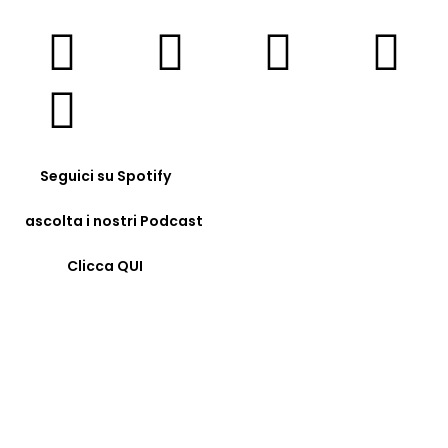
Seguici su Spotify
ascolta i nostri Podcast
Clicca QUI
© COPYRIGHT 2023 - FORMAZIONE24H.IT - C.F.
96442330583 - IBAN: IT09F0326822300052897118480 -
BIC/SWIFT: SELBIT2BXXX