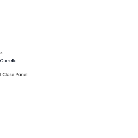
© COPYRIGHT 2023 - FORMAZIONE24H.IT - C.F.
96442330583 - IBAN: IT09F0326822300052897118480 -
BIC/SWIFT: SELBIT2BXXX
×
Carrello
Close Panel