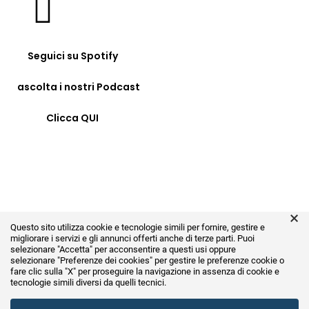
Seguici su Spotify
ascolta i nostri Podcast
Clicca QUI
© COPYRIGHT 2023 - FORMAZIONE24H.IT - C.F.
×
96442330583 - IBAN: IT09F0326822300052897118480 -
Questo sito utilizza cookie e tecnologie simili per fornire, gestire e
BIC/SWIFT: SELBIT2BXXX
migliorare i servizi e gli annunci offerti anche di terze parti. Puoi
selezionare "Accetta" per acconsentire a questi usi oppure
×
selezionare
"Preferenze dei cookies"
per gestire le preferenze cookie o
fare clic sulla "X" per proseguire la navigazione in assenza di cookie e
Carrello
tecnologie simili diversi da quelli tecnici.
Close Panel