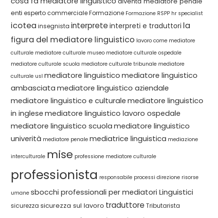
cosa fa mediatore linguistico
diventa mediatore penale
enti
esperto commerciale
Formazione
Formazione RSPP
hr specialist
icotea
la
interprete
interpreti e traduttori
insegnista
figura del mediatore linguistico
lavoro come mediatore
culturale
mediatore culturale museo
mediatore culturale ospedale
mediatore culturale scuola
mediatore culturale tribunale
mediatore
mediatore linguistico
mediatore linguistico
culturale usl
ambasciata
mediatore linguistico aziendale
mediatore linguistico e culturale
mediatore linguistico
in inglese
mediatore linguistico lavoro ospedale
mediatore linguistico scuola
mediatore linguistico
univerità
mediatrice linguistica
mediatore penale
mediazione
mise
interculturale
professione mediatore culturale
professionista
responsabile processi direzione
risorse
sbocchi professionali per mediatori Linguistici
umane
traduttore
sicurezza sul lavoro
sicurezza
Tributarista