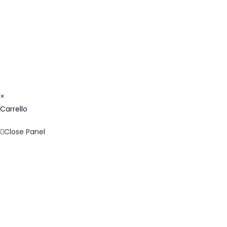
© COPYRIGHT 2023 - FORMAZIONE24H.IT - C.F.
96442330583 - IBAN: IT09F0326822300052897118480 -
BIC/SWIFT: SELBIT2BXXX
×
Carrello
Close Panel