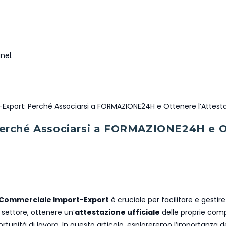
nel.
rché Associarsi a FORMAZIONE24H e Otte
 Commerciale Import-Export
è cruciale per facilitare e gestire
l settore, ottenere un’
attestazione ufficiale
delle proprie compe
unità di lavoro. In questo articolo, esploreremo l’importanza de