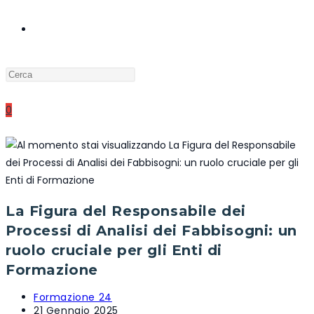
ATTIVA/DISATTIVA
Press
LA
Escape
to
0
close
RICERCA
the
search
panel.
SUL
La Figura del Responsabile dei
Processi di Analisi dei Fabbisogni: un
SITO
ruolo cruciale per gli Enti di
Formazione
WEB
Autore
Formazione 24
dell'articolo:
Articolo
21 Gennaio 2025