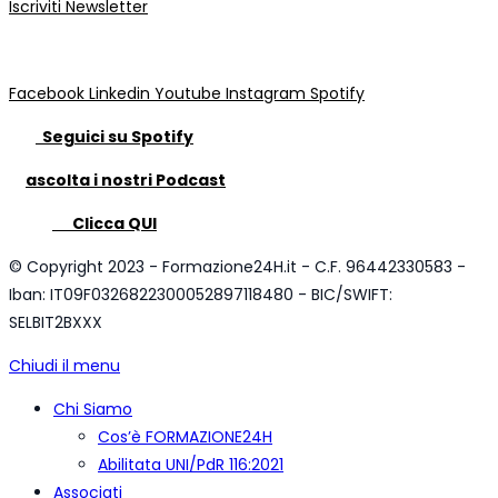
Iscriviti Newsletter
Facebook
Linkedin
Youtube
Instagram
Spotify
Seguici su Spotify
ascolta i nostri Podcast
Clicca QUI
© Copyright 2023 - Formazione24H.it - C.F. 96442330583 -
Iban: IT09F0326822300052897118480 - BIC/SWIFT:
SELBIT2BXXX
Chiudi il menu
Chi Siamo
Cos’è FORMAZIONE24H
Abilitata UNI/PdR 116:2021
Associati