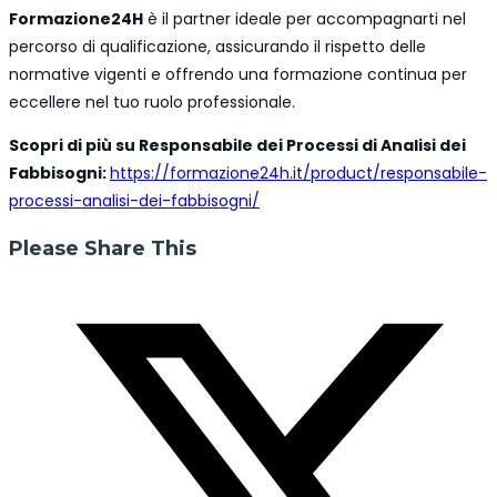
Formazione24H
è il partner ideale per accompagnarti nel
percorso di qualificazione, assicurando il rispetto delle
normative vigenti e offrendo una formazione continua per
eccellere nel tuo ruolo professionale.
Scopri di più su Responsabile dei Processi di Analisi dei
Fabbisogni:
https://formazione24h.it/product/responsabile-
processi-analisi-dei-fabbisogni/
Share
Please Share This
this
content
Opens
in
a
new
window