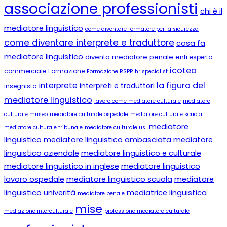
associazione professionisti
chi è il
mediatore linguistico
come diventare formatore per la sicurezza
come diventare interprete e traduttore
cosa fa
mediatore linguistico
diventa mediatore penale
enti
esperto
icotea
commerciale
Formazione
Formazione RSPP
hr specialist
la figura del
interprete
interpreti e traduttori
insegnista
mediatore linguistico
lavoro come mediatore culturale
mediatore
culturale museo
mediatore culturale ospedale
mediatore culturale scuola
mediatore
mediatore culturale tribunale
mediatore culturale usl
linguistico
mediatore linguistico ambasciata
mediatore
linguistico aziendale
mediatore linguistico e culturale
mediatore linguistico in inglese
mediatore linguistico
lavoro ospedale
mediatore linguistico scuola
mediatore
linguistico univerità
mediatrice linguistica
mediatore penale
mise
mediazione interculturale
professione mediatore culturale