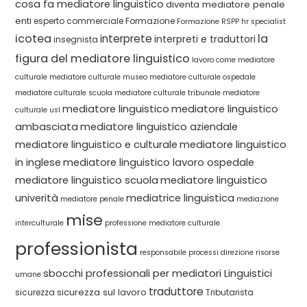
cosa fa mediatore linguistico
diventa mediatore penale
enti
esperto commerciale
Formazione
Formazione RSPP
hr specialist
icotea
la
interprete
interpreti e traduttori
insegnista
figura del mediatore linguistico
lavoro come mediatore
culturale
mediatore culturale museo
mediatore culturale ospedale
mediatore culturale scuola
mediatore culturale tribunale
mediatore
mediatore linguistico
mediatore linguistico
culturale usl
ambasciata
mediatore linguistico aziendale
mediatore linguistico e culturale
mediatore linguistico
in inglese
mediatore linguistico lavoro ospedale
mediatore linguistico scuola
mediatore linguistico
univerità
mediatrice linguistica
mediatore penale
mediazione
mise
interculturale
professione mediatore culturale
professionista
responsabile processi direzione
risorse
sbocchi professionali per mediatori Linguistici
umane
traduttore
sicurezza sul lavoro
sicurezza
Tributarista