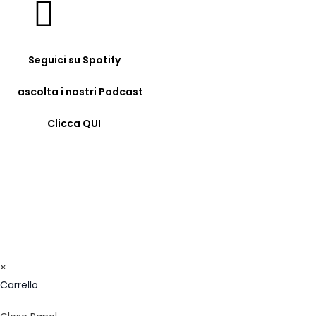
Seguici su Spotify
ascolta i nostri Podcast
Clicca QUI
© COPYRIGHT 2023 - FORMAZIONE24H.IT - C.F.
96442330583 - IBAN: IT09F0326822300052897118480 -
BIC/SWIFT: SELBIT2BXXX
×
Carrello