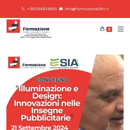
+393314939953
info@formazione24h.it
0