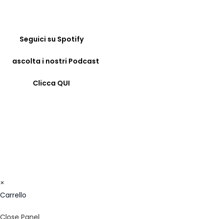
Seguici su Spotify
ascolta i nostri Podcast
Clicca QUI
© COPYRIGHT 2023 - FORMAZIONE24H.IT - C.F.
96442330583 - IBAN: IT09F0326822300052897118480 -
BIC/SWIFT: SELBIT2BXXX
×
Carrello
Close Panel