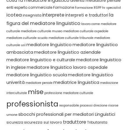
cosa fa mediatore linguistico
diventa mediatore penale
enti
esperto commerciale
Formazione
Formazione RSPP
hr specialist
icotea
la
interprete
interpreti e traduttori
insegnista
figura del mediatore linguistico
lavoro come mediatore
culturale
mediatore culturale museo
mediatore culturale ospedale
mediatore culturale scuola
mediatore culturale tribunale
mediatore
mediatore linguistico
mediatore linguistico
culturale usl
ambasciata
mediatore linguistico aziendale
mediatore linguistico e culturale
mediatore linguistico
in inglese
mediatore linguistico lavoro ospedale
mediatore linguistico scuola
mediatore linguistico
univerità
mediatrice linguistica
mediatore penale
mediazione
mise
interculturale
professione mediatore culturale
professionista
responsabile processi direzione
risorse
sbocchi professionali per mediatori Linguistici
umane
traduttore
sicurezza sul lavoro
sicurezza
Tributarista