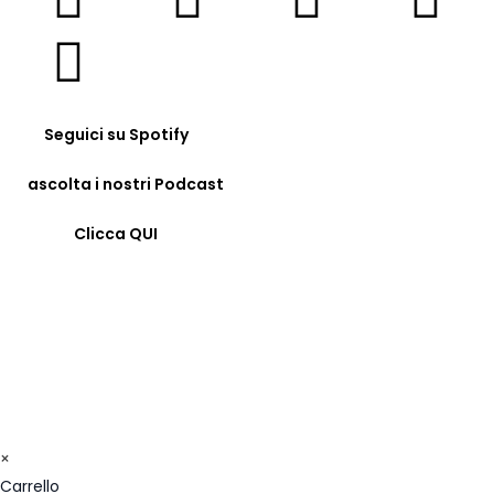
Seguici su Spotify
ascolta i nostri Podcast
Clicca QUI
© COPYRIGHT 2023 - FORMAZIONE24H.IT - C.F.
96442330583 - IBAN: IT09F0326822300052897118480 -
BIC/SWIFT: SELBIT2BXXX
×
Carrello