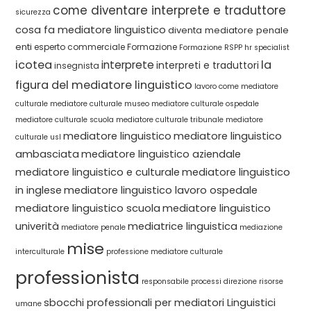
come diventare interprete e traduttore
sicurezza
cosa fa mediatore linguistico
diventa mediatore penale
enti
esperto commerciale
Formazione
Formazione RSPP
hr specialist
icotea
la
interprete
interpreti e traduttori
insegnista
figura del mediatore linguistico
lavoro come mediatore
culturale
mediatore culturale museo
mediatore culturale ospedale
mediatore culturale scuola
mediatore culturale tribunale
mediatore
mediatore linguistico
mediatore linguistico
culturale usl
ambasciata
mediatore linguistico aziendale
mediatore linguistico e culturale
mediatore linguistico
in inglese
mediatore linguistico lavoro ospedale
mediatore linguistico scuola
mediatore linguistico
univerità
mediatrice linguistica
mediatore penale
mediazione
mise
interculturale
professione mediatore culturale
professionista
responsabile processi direzione
risorse
sbocchi professionali per mediatori Linguistici
umane