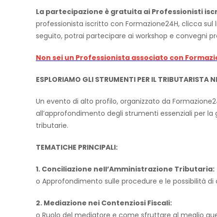
La partecipazione è gratuita ai Professionisti is
professionista iscritto con Formazione24H, clicca sul li
seguito, potrai partecipare ai workshop e convegni pr
Non sei un Professionista associato con Formaz
ESPLORIAMO GLI STRUMENTI PER IL TRIBUTARISTA N
Un evento di alto profilo, organizzato da Formazione24,
all’approfondimento degli strumenti essenziali per la
tributarie.
TEMATICHE PRINCIPALI:
1. Conciliazione nell’Amministrazione Tributaria:
o Approfondimento sulle procedure e le possibilità di c
2. Mediazione nei Contenziosi Fiscali:
o Ruolo del mediatore e come sfruttare al meglio ques