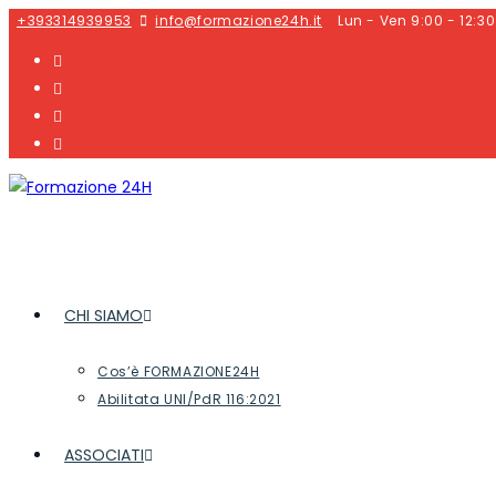
+393314939953
info@formazione24h.it
Lun - Ven 9:00 - 12:30
CHI SIAMO
Cos’è FORMAZIONE24H
Abilitata UNI/PdR 116:2021
ASSOCIATI