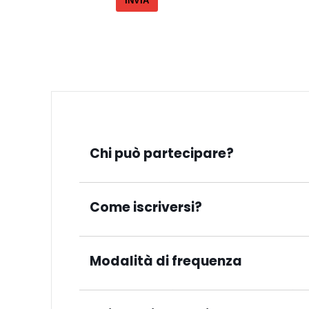
INVIA
Chi può partecipare?
Questo evento è gratis solo per i Professioni
per avere vantaggi gratuiti validi 2 anni e cer
Come iscriversi?
tutela, diritti e partecipazione gratis a tutti
associarti/iscriverti clicca qui: https://for
Se non sei ancora Professionisti iscritti a Fo
https://formazione24h.it/product/tributarista
Modalità di frequenza
hanno diritto di partecipare gratuitamente, 
info@formazione24h.it, fornendo i seguenti 
Avrai la possibilità di partecipare modalità 
Professione • Statuto professionale (Libero p