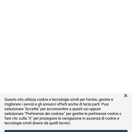
×
Questo sito utilizza cookie e tecnologie simili per fornire, gestire e
migliorare i servizi e gli annunci offerti anche di terze parti. Puoi
selezionare "Accetta" per acconsentire a questi usi oppure
selezionare
"Preferenze dei cookies"
per gestire le preferenze cookie o
fare clic sulla "X" per proseguire la navigazione in assenza di cookie e
Item successfully added to your cart
tecnologie simili diversi da quelli tecnici.