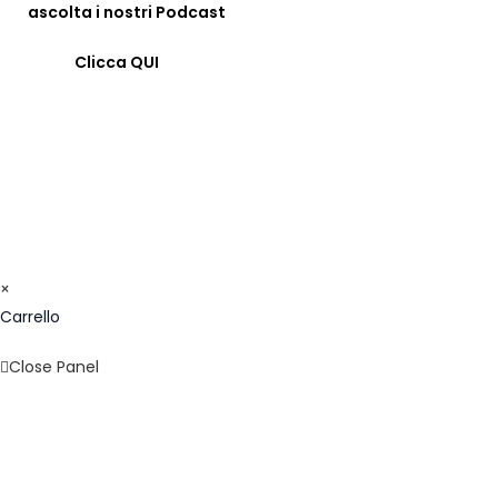
ascolta i nostri Podcast
Clicca QUI
© COPYRIGHT 2023 - FORMAZIONE24H.IT - C.F.
96442330583 - IBAN: IT09F0326822300052897118480 -
BIC/SWIFT: SELBIT2BXXX
×
Carrello
Close Panel