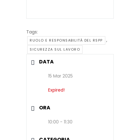
Lavoro dal 1998
Professione •
con Formazione24H
Statuto
che hanno
professionale
frequentato almeno
(Libero
l'80% della sua
Tags:
professionista o
durata complessiva.
,
Dipendente
RUOLO E RESPONSABILITÀ DEL RSPP
pubblico) • Indirizzo
SICUREZZA SUL LAVORO
e-mail • Numero di
DATA
telefono
15 Mar 2025
Expired!
ORA
10:00 - 11:30
CATEGORIA