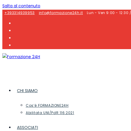
Salta al contenuto
+393314939953
info@formazione24h.it
Lun - Ven 9:00 - 12:30 
CHI SIAMO
Cos’è FORMAZIONE24H
Abilitata UNI/PdR 116:2021
ASSOCIATI