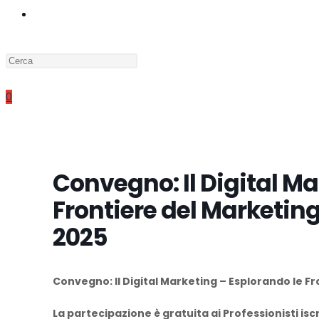
ATTIVA/DISATTIVA
Press
LA
Escape
to
0
close
RICERCA
the
search
panel.
Convegno: Il Digital Ma
SUL
Frontiere del Marketing
2025
SITO
Convegno: Il Digital Marketing – Esplorando le Fr
WEB
La partecipazione è gratuita ai Professionisti is