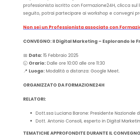
professionista iscritto con Formazione24H, clicca sul li
seguito, potrai partecipare ai workshop e convegni pr
Non sei un Professionista associato con Formaz
CONVEGNO: Il Digital Marketing – Esplorando le F
📅
Data:
15 Febbraio 2025
🕤
Orario:
Dalle ore 10:00 alle ore 11:30
📍
Luogo:
Modalità a distanza: Google Meet.
ORGANIZZATO DA FORMAZIONE24H
RELATORI:
Dott.ssa Luciana Barone: Presidente Nazionale 
Dott. Antonio Consoli, esperto in Digital Market
TEMATICHE APPROFONDITE DURANTE IL CONVEGNO