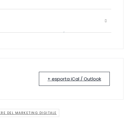
i imparare dalle migliori menti nel campo della
.ssa Luciana Barone (Presidente Nazionale di
perto in Digital Marketing presso MMONE, società
ificazione per conseguire CFP (Crediti Formativi
 ai Professionisti iscritti con Formazione24H che
durata complessiva.
+ esporta iCal / Outlook
RE DEL MARKETING DIGITALE