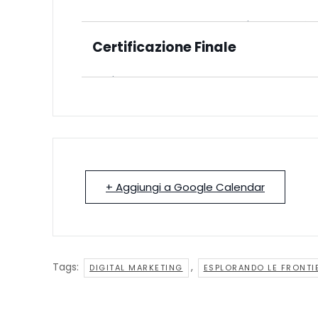
Durante questo evento, avrai l'opportunità d
DIGITAL MARKETING. I relatori saranno: • Dott
Certificazione Finale
Formazione24H) ; • Dott. Antonio Consoli, es
leader nel settore.
Sia l'attestato di partecipazione che la cert
Professionali) sono rilasciati esclusivamente
hanno frequentato almeno l'80% della sua 
+ Aggiungi a Google Calendar
Tags:
,
DIGITAL MARKETING
ESPLORANDO LE FRONTIE